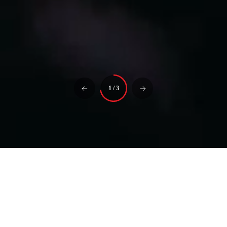
1
/
3